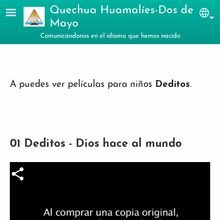
Pasar al contenido principal
Quechua Huamalíes-Dos de
Sel
Mayo
Comunicándonos en el idioma que hemos nacido
A puedes ver películas para niños
Deditos
.
01 Deditos - Dios hace al mundo
Archivo de vídeo