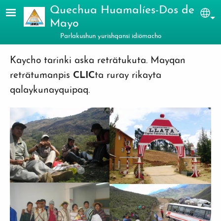
Skip to main content
Quechua Huamalíes-Dos de
Sel
Mayo
Parlakushun yurishqansi idiömacho
Kaycho tarinki aska reträtukuta. Mayqan
reträtumanpis
CLIC
ta ruray rikayta
qalaykunayquipaq.