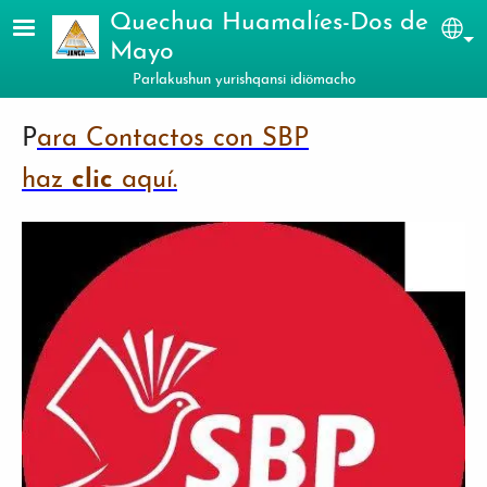
Skip to main content
Quechua Huamalíes-Dos de
Sel
Mayo
Parlakushun yurishqansi idiömacho
P
ara Contactos con SBP
haz
clic
aquí.