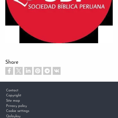
Share
Footer
Contact
Copyright
Site map
Privacy policy
Cookie settings
Qalaykuy